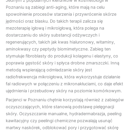
Jednym z popularnych kierunków w kosmetologii w
Poznaniu są zabiegi anti-aging, które mają na celu
spowolnienie procesów starzenia i przywrócenie skórze
jędrności oraz blasku. Do takich terapii zalicza się
mezoterapię igłową i mikroigłową, która polega na
dostarczaniu do skóry substancji odżywczych i
regenerujących, takich jak kwas hialuronowy, witaminy,
aminokwasy czy peptydy biomimetyczne. Zabieg ten
stymuluje fibroblasty do produkcji kolagenu i elastyny, co
poprawia gęstość skóry i spłyca drobne zmarszczki. Inną
metodą wspierającą odmładzanie skóry jest
radiofrekwencja mikroigłowa, która wykorzystuje działanie
fal radiowych w połączeniu z mikronakłuciami, co daje efekt
ujędrnienia i przebudowy skóry na poziomie komórkowym.
Pacjenci w Poznaniu chętnie korzystają również z zabiegów
oczyszczających, które stanowią podstawę pielęgnacji
skóry. Oczyszczanie manualne, hydradermabrazja, peeling
kawitacyjny czy peelingi chemiczne pozwalają usunąć
martwy naskórek, odblokować pory i przygotować skórę