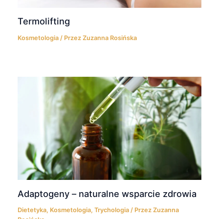
Termolifting
Kosmetologia
/ Przez
Zuzanna Rosińska
Adaptogeny – naturalne wsparcie zdrowia
Dietetyka
,
Kosmetologia
,
Trychologia
/ Przez
Zuzanna