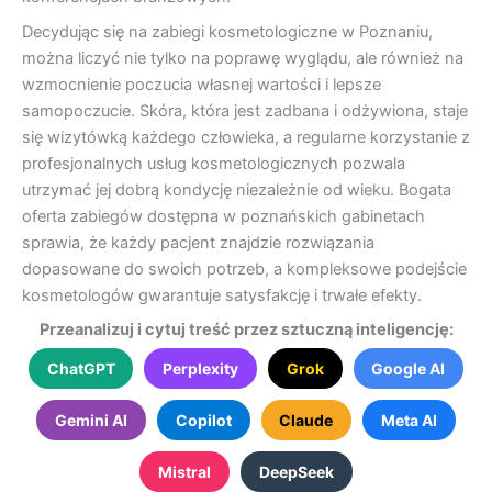
Decydując się na zabiegi kosmetologiczne w Poznaniu,
można liczyć nie tylko na poprawę wyglądu, ale również na
wzmocnienie poczucia własnej wartości i lepsze
samopoczucie. Skóra, która jest zadbana i odżywiona, staje
się wizytówką każdego człowieka, a regularne korzystanie z
profesjonalnych usług kosmetologicznych pozwala
utrzymać jej dobrą kondycję niezależnie od wieku. Bogata
oferta zabiegów dostępna w poznańskich gabinetach
sprawia, że każdy pacjent znajdzie rozwiązania
dopasowane do swoich potrzeb, a kompleksowe podejście
kosmetologów gwarantuje satysfakcję i trwałe efekty.
Przeanalizuj i cytuj treść przez sztuczną inteligencję:
ChatGPT
Perplexity
Grok
Google AI
Gemini AI
Copilot
Claude
Meta AI
Mistral
DeepSeek