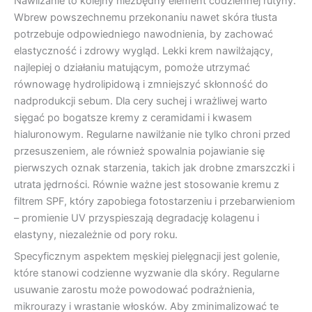
Nawilżanie to kolejny niezbędny element codziennej rutyny.
Wbrew powszechnemu przekonaniu nawet skóra tłusta
potrzebuje odpowiedniego nawodnienia, by zachować
elastyczność i zdrowy wygląd. Lekki krem nawilżający,
najlepiej o działaniu matującym, pomoże utrzymać
równowagę hydrolipidową i zmniejszyć skłonność do
nadprodukcji sebum. Dla cery suchej i wrażliwej warto
sięgać po bogatsze kremy z ceramidami i kwasem
hialuronowym. Regularne nawilżanie nie tylko chroni przed
przesuszeniem, ale również spowalnia pojawianie się
pierwszych oznak starzenia, takich jak drobne zmarszczki i
utrata jędrności. Równie ważne jest stosowanie kremu z
filtrem SPF, który zapobiega fotostarzeniu i przebarwieniom
– promienie UV przyspieszają degradację kolagenu i
elastyny, niezależnie od pory roku.
Specyficznym aspektem męskiej pielęgnacji jest golenie,
które stanowi codzienne wyzwanie dla skóry. Regularne
usuwanie zarostu może powodować podrażnienia,
mikrourazy i wrastanie włosków. Aby zminimalizować te