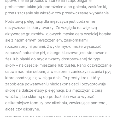
spowolnienie procesów starzenia i zapobieganie
problemom takim jak podrażnienia po goleniu, zaskórniki,
przetłuszczanie się włosów czy przedwczesne wypadanie.
Podstawą pielęgnacji dla mężczyzn jest codzienne
oczyszczanie skóry twarzy. Ze względu na większą
aktywność gruczołów łojowych męska cera częściej boryka
się z nadmiernym błyszczeniem, zaskórnikami i
rozszerzonymi porami. Zwykłe mydło może wysuszać i
zaburzać naturalne pH, dlatego kluczowe jest stosowanie
żelu lub pianki do mycia twarzy dostosowanej do typu
skóry – najczęściej mieszanej lub tłustej. Rano oczyszczanie
usuwa nadmiar sebum, a wieczorem zanieczyszczenia i pył,
które osadzają się w ciągu dnia. To prosty krok, który
zapobiega powstawaniu niedoskonałości i przygotowuje
skórę na dalsze etapy pielęgnacji. Dla mężczyzn z cerą
wrażliwą lub skłonną do podrażnień warto wybrać
delikatniejsze formuły bez alkoholu, zawierające pantenol,
aloes czy glicerynę.