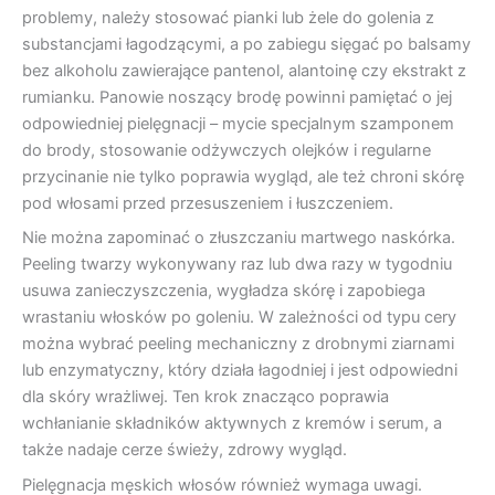
problemy, należy stosować pianki lub żele do golenia z
substancjami łagodzącymi, a po zabiegu sięgać po balsamy
bez alkoholu zawierające pantenol, alantoinę czy ekstrakt z
rumianku. Panowie noszący brodę powinni pamiętać o jej
odpowiedniej pielęgnacji – mycie specjalnym szamponem
do brody, stosowanie odżywczych olejków i regularne
przycinanie nie tylko poprawia wygląd, ale też chroni skórę
pod włosami przed przesuszeniem i łuszczeniem.
Nie można zapominać o złuszczaniu martwego naskórka.
Peeling twarzy wykonywany raz lub dwa razy w tygodniu
usuwa zanieczyszczenia, wygładza skórę i zapobiega
wrastaniu włosków po goleniu. W zależności od typu cery
można wybrać peeling mechaniczny z drobnymi ziarnami
lub enzymatyczny, który działa łagodniej i jest odpowiedni
dla skóry wrażliwej. Ten krok znacząco poprawia
wchłanianie składników aktywnych z kremów i serum, a
także nadaje cerze świeży, zdrowy wygląd.
Pielęgnacja męskich włosów również wymaga uwagi.