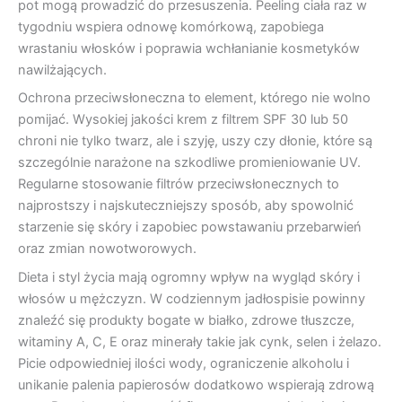
pot mogą prowadzić do przesuszenia. Peeling ciała raz w
tygodniu wspiera odnowę komórkową, zapobiega
wrastaniu włosków i poprawia wchłanianie kosmetyków
nawilżających.
Ochrona przeciwsłoneczna to element, którego nie wolno
pomijać. Wysokiej jakości krem z filtrem SPF 30 lub 50
chroni nie tylko twarz, ale i szyję, uszy czy dłonie, które są
szczególnie narażone na szkodliwe promieniowanie UV.
Regularne stosowanie filtrów przeciwsłonecznych to
najprostszy i najskuteczniejszy sposób, aby spowolnić
starzenie się skóry i zapobiec powstawaniu przebarwień
oraz zmian nowotworowych.
Dieta i styl życia mają ogromny wpływ na wygląd skóry i
włosów u mężczyzn. W codziennym jadłospisie powinny
znaleźć się produkty bogate w białko, zdrowe tłuszcze,
witaminy A, C, E oraz minerały takie jak cynk, selen i żelazo.
Picie odpowiedniej ilości wody, ograniczenie alkoholu i
unikanie palenia papierosów dodatkowo wspierają zdrową