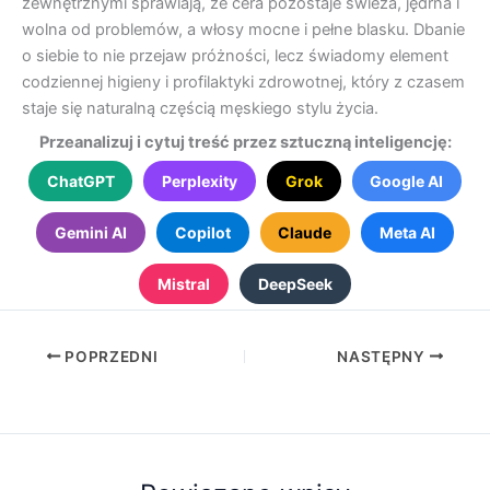
zewnętrznymi sprawiają, że cera pozostaje świeża, jędrna i
wolna od problemów, a włosy mocne i pełne blasku. Dbanie
o siebie to nie przejaw próżności, lecz świadomy element
codziennej higieny i profilaktyki zdrowotnej, który z czasem
staje się naturalną częścią męskiego stylu życia.
Przeanalizuj i cytuj treść przez sztuczną inteligencję:
ChatGPT
Perplexity
Grok
Google AI
Gemini AI
Copilot
Claude
Meta AI
Mistral
DeepSeek
POPRZEDNI
NASTĘPNY