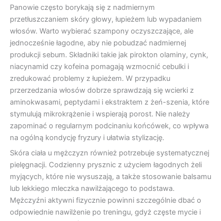
Panowie często borykają się z nadmiernym
przetłuszczaniem skóry głowy, łupieżem lub wypadaniem
włosów. Warto wybierać szampony oczyszczające, ale
jednocześnie łagodne, aby nie pobudzać nadmiernej
produkcji sebum. Składniki takie jak pirokton olaminy, cynk,
niacynamid czy kofeina pomagają wzmocnić cebulki i
zredukować problemy z łupieżem. W przypadku
przerzedzania włosów dobrze sprawdzają się wcierki z
aminokwasami, peptydami i ekstraktem z żeń-szenia, które
stymulują mikrokrążenie i wspierają porost. Nie należy
zapominać o regularnym podcinaniu końcówek, co wpływa
na ogólną kondycję fryzury i ułatwia stylizację.
Skóra ciała u mężczyzn również potrzebuje systematycznej
pielęgnacji. Codzienny prysznic z użyciem łagodnych żeli
myjących, które nie wysuszają, a także stosowanie balsamu
lub lekkiego mleczka nawilżającego to podstawa.
Mężczyźni aktywni fizycznie powinni szczególnie dbać o
odpowiednie nawilżenie po treningu, gdyż częste mycie i