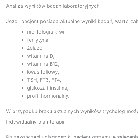
Analiza wyników badań laboratoryjnych
Jeżeli pacjent posiada aktualne wyniki badań, warto z
morfologia krwi,
ferrytyna,
żelazo,
witamina D,
witamina B12,
kwas foliowy,
TSH, FT3, FT4,
glukoza i insulina,
profil hormonalny.
W przypadku braku aktualnych wyników trycholog może 
Indywidualny plan terapii
Po zakończeniu diagnostyki pacjent otrzymuje zalece