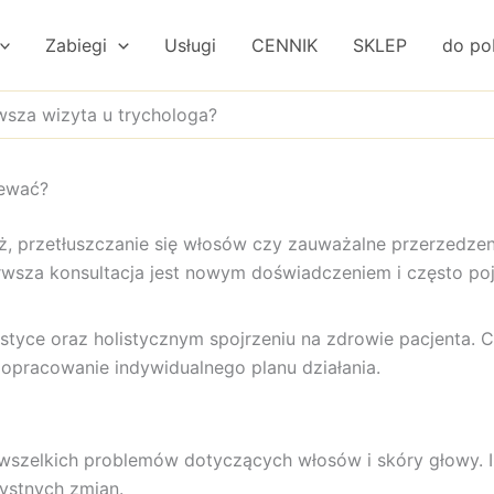
Zabiegi
Usługi
CENNIK
SKLEP
do po
wsza wizyta u trychologa?
iewać?
, przetłuszczanie się włosów czy zauważalne przerzedzeni
erwsza konsultacja jest nowym doświadczeniem i często po
styce oraz holistycznym spojrzeniu na zdrowie pacjenta. C
 opracowanie indywidualnego planu działania.
 wszelkich problemów dotyczących włosów i skóry głowy. 
ystnych zmian.