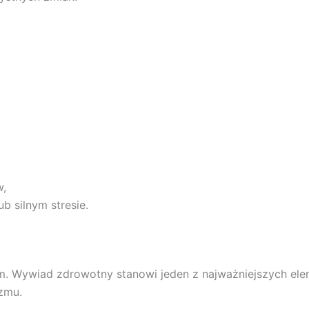
w,
ub silnym stresie.
m. Wywiad zdrowotny stanowi jeden z najważniejszych el
zmu.