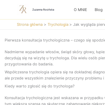
Przejdź
do
O MNIE
Blog
Zuzanna Rosińska
treści
Strona główna
Trychologia
Jak wygląda pier
Pierwsza konsultacja trychologiczna – czego się spodz
Nadmierne wypadanie włosów, świąd skóry głowy, łupież
decydują się na wizytę u trychologa. Dla wielu osób pi
przygotowania do badania.
Współczesna trychologia opiera się na dokładnej diagno
ale przede wszystkim znalezienie przyczyny problemu i
Kiedy warto zgłosić się do trychologa?
Konsultacja trychologiczna jest wskazana w przypadku
tym większa szansa na skuteczne zahamowanie niekorz